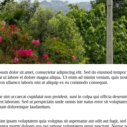
sum dolor sit amet, consectetur adipiscing elit. Sed do eiusmod tempor
nt ut labore et dolore magna aliqua. Ut enim ad minim veniam, quis nos
tion ullamco laboris nisi ut aliquip ex ea commodo consequat.
 sint occaecat cupidatat non proident, sunt in culpa qui officia deserunt
st laborum. Sed ut perspiciatis unde omnis iste natus error sit voluptat
ium doloremque laudantium.
m ipsam voluptatem quia voluptas sit aspernatur aut odit aut fugit, sed
ntur magni dolores eos qui ratione voluptatem sequi nesciunt. Neque p