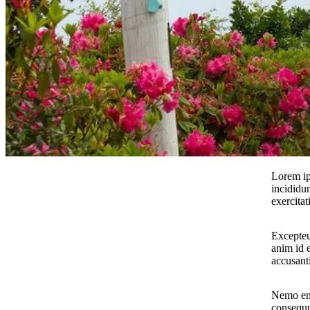
Lorem ip
incididu
exercita
Excepteur
anim id e
accusant
Nemo eni
consequu