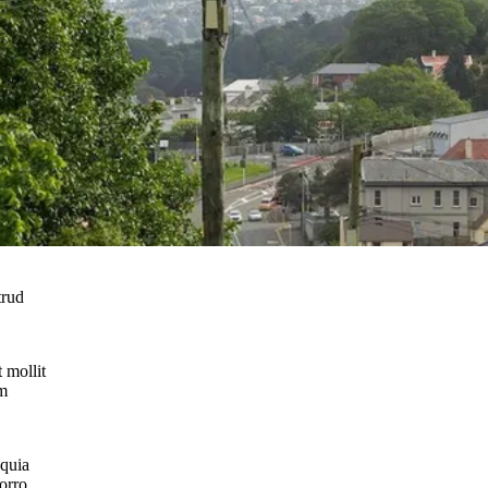
trud
 mollit
em
 quia
orro