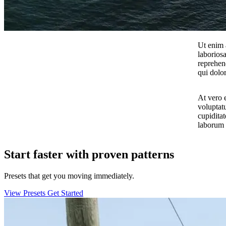
Ut enim 
laborios
reprehend
qui dolo
At vero 
voluptatu
cupiditat
laborum 
Start faster with proven patterns
Presets that get you moving immediately.
View Presets
Get Started