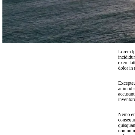
Lorem ip
incididu
exercita
dolor in 
Excepteur
anim id e
accusant
inventore
Nemo eni
consequu
quisquam 
non numq