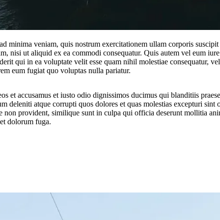
ad minima veniam, quis nostrum exercitationem ullam corporis suscipit
am, nisi ut aliquid ex ea commodi consequatur. Quis autem vel eum iure
erit qui in ea voluptate velit esse quam nihil molestiae consequatur, vel
rem eum fugiat quo voluptas nulla pariatur.
eos et accusamus et iusto odio dignissimos ducimus qui blanditiis praes
m deleniti atque corrupti quos dolores et quas molestias excepturi sint 
e non provident, similique sunt in culpa qui officia deserunt mollitia anim
et dolorum fuga.