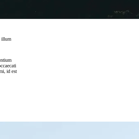
 illum
entium
occaecati
i, id est