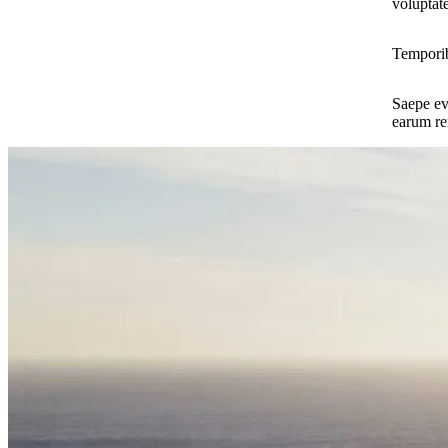
voluptat
Temporib
Saepe ev
earum re