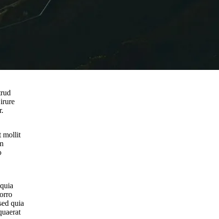
trud
irure
r.
 mollit
em
o
 quia
orro
sed quia
quaerat