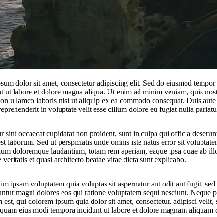
sum dolor sit amet, consectetur adipiscing elit. Sed do eiusmod tempor
nt ut labore et dolore magna aliqua. Ut enim ad minim veniam, quis nos
tion ullamco laboris nisi ut aliquip ex ea commodo consequat. Duis aute 
reprehenderit in voluptate velit esse cillum dolore eu fugiat nulla pariatu
 sint occaecat cupidatat non proident, sunt in culpa qui officia deserunt
st laborum. Sed ut perspiciatis unde omnis iste natus error sit voluptat
ium doloremque laudantium, totam rem aperiam, eaque ipsa quae ab ill
 veritatis et quasi architecto beatae vitae dicta sunt explicabo.
m ipsam voluptatem quia voluptas sit aspernatur aut odit aut fugit, sed
ntur magni dolores eos qui ratione voluptatem sequi nesciunt. Neque p
est, qui dolorem ipsum quia dolor sit amet, consectetur, adipisci velit, 
uam eius modi tempora incidunt ut labore et dolore magnam aliquam 