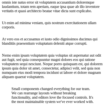
omnis iste natus error sit voluptatem accusantium doloremque
laudantium, totam rem aperiam, eaque ipsa quae ab illo inventore
veritatis et quasi architecto beatae vitae dicta sunt explicabo.
Ut enim ad minima veniam, quis nostrum exercitationem ullam
corporis.
At vero eos et accusamus et iusto odio dignissimos ducimus qui
blanditiis praesentium voluptatum deleniti atque corrupti.
Nemo enim ipsam voluptatem quia voluptas sit aspernatur aut odit
aut fugit, sed quia consequuntur magni dolores eos qui ratione
voluptatem sequi nesciunt. Neque porro quisquam est, qui dolorem
ipsum quia dolor sit amet, consectetur, adipisci velit, sed quia non
numquam eius modi tempora incidunt ut labore et dolore magnam
aliquam quaerat voluptatem.
Small components changed everything for our team.
We can rearrange layouts without breaking
functionality, and editors love the focused controls. It's
the most maintainable system we've ever worked with.