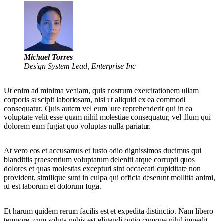
Michael Torres
Design System Lead, Enterprise Inc
Ut enim ad minima veniam, quis nostrum exercitationem ullam
corporis suscipit laboriosam, nisi ut aliquid ex ea commodi
consequatur. Quis autem vel eum iure reprehenderit qui in ea
voluptate velit esse quam nihil molestiae consequatur, vel illum qui
dolorem eum fugiat quo voluptas nulla pariatur.
At vero eos et accusamus et iusto odio dignissimos ducimus qui
blanditiis praesentium voluptatum deleniti atque corrupti quos
dolores et quas molestias excepturi sint occaecati cupiditate non
provident, similique sunt in culpa qui officia deserunt mollitia animi,
id est laborum et dolorum fuga.
Et harum quidem rerum facilis est et expedita distinctio. Nam libero
tempore, cum soluta nobis est eligendi optio cumque nihil impedit